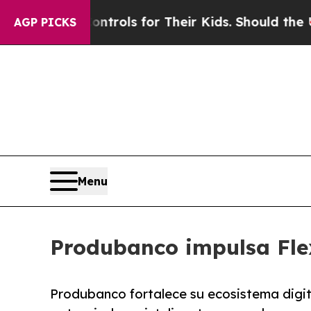
Media Controls for Their Kids. Should the US?
The
AGP PICKS
Menu
Produbanco impulsa Flex
Produbanco fortalece su ecosistema digita