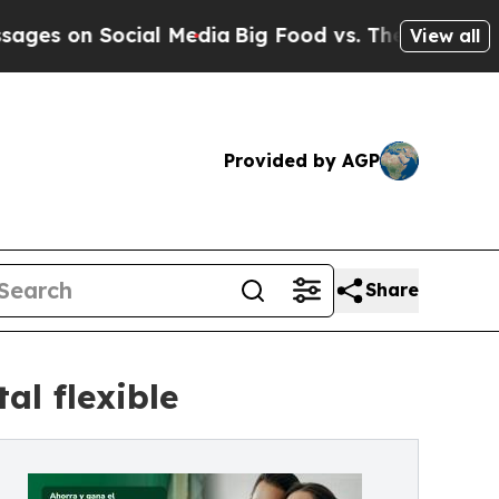
on Social Media
Big Food vs. The People. Big Food
View all
Provided by AGP
Share
al flexible